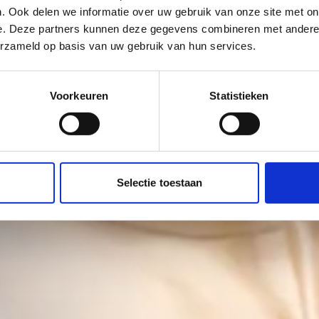
. Ook delen we informatie over uw gebruik van onze site met on
e. Deze partners kunnen deze gegevens combineren met andere i
succes
erzameld op basis van uw gebruik van hun services.
n succesvolle startup op te
programma van
Noordoost-
ie je nodig hebt: persoonlijke
Voorkeuren
Statistieken
ng tot
financiering
.
Samen
akt en klaar is voor de
Financiering
Selectie toestaan