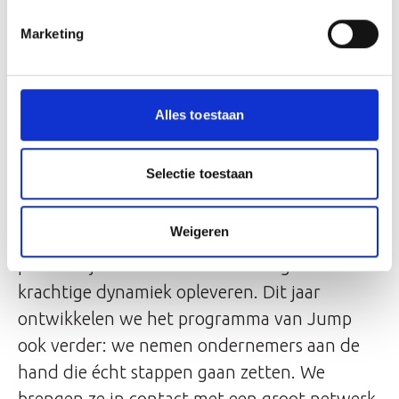
“De kracht van Jump zit in het collectief.
Marketing
Deelnemers spiegelen elkaar en groeien
daardoor sneller. Je ziet hoe de ondernemers
door elkaar worden uitgedaagd om hun
Alles toestaan
vragen en hun klantsegment scherper te
formuleren – en zodra dat gebeurt, zetten ze
Selectie toestaan
vaak enorme stappen.” Monique de Wit,
projectleider Jump, voegt daaraan toe: “Deze
Weigeren
lichting is ontzettend divers, in
persoonlijkheid én in ideeën. Dat gaat een
krachtige dynamiek opleveren. Dit jaar
ontwikkelen we het programma van Jump
ook verder: we nemen ondernemers aan de
hand die écht stappen gaan zetten. We
brengen ze in contact met een groot netwerk