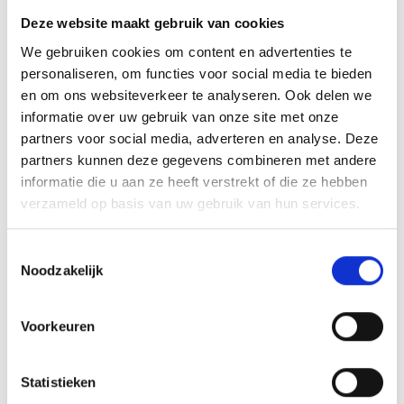
Deze website maakt gebruik van cookies
We gebruiken cookies om content en advertenties te
personaliseren, om functies voor social media te bieden
en om ons websiteverkeer te analyseren. Ook delen we
informatie over uw gebruik van onze site met onze
partners voor social media, adverteren en analyse. Deze
partners kunnen deze gegevens combineren met andere
informatie die u aan ze heeft verstrekt of die ze hebben
Samen leren, samen groeien
verzameld op basis van uw gebruik van hun services.
Diversiteit en samenwerking vormen opnieuw
de kern van Jump. Tijdens de Pitch Day is
Toestemmingsselectie
nadrukkelijk gekeken of deze ondernemers
Noodzakelijk
écht matchen met het inhoudelijke
programma van Jump. Variatie maakt de
Voorkeuren
groep sterk, want deelnemers leren niet
alleen van coaches en mentoren, maar vooral
Statistieken
ook van elkaar. Jonie Oostveen, Elevate-X: