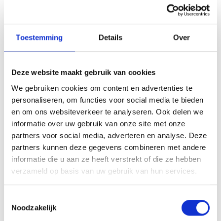
Toestemming
Details
Over
Deze website maakt gebruik van cookies
We gebruiken cookies om content en advertenties te
Rabobank en Elevate-X hebben vandaag
personaliseren, om functies voor social media te bieden
officieel hun samenwerking ondertekend om
en om ons websiteverkeer te analyseren. Ook delen we
startups in Noordoost-Brabant een extra
informatie over uw gebruik van onze site met onze
boost te geven.
partners voor social media, adverteren en analyse. Deze
partners kunnen deze gegevens combineren met andere
informatie die u aan ze heeft verstrekt of die ze hebben
Met het Rabo Transitie Ticket kunnen
verzameld op basis van uw gebruik van hun services.
startups financiële steun krijgen tot € 5.000,
plus coaching en toegang tot het netwerk van
Toestemmingsselectie
Rabobank en Elevate-X.
Noodzakelijk