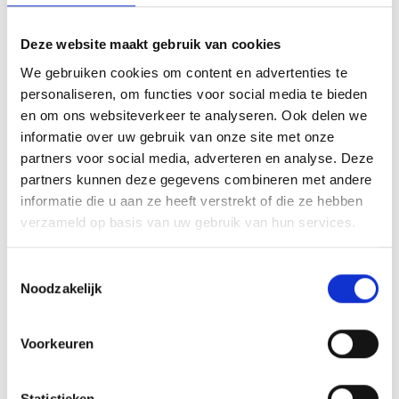
Deze website maakt gebruik van cookies
We gebruiken cookies om content en advertenties te
Over
personaliseren, om functies voor social media te bieden
en om ons websiteverkeer te analyseren. Ook delen we
informatie over uw gebruik van onze site met onze
Jam Inc. is dé ideale voedingsbodem voor
partners voor social media, adverteren en analyse. Deze
startups in food. De nieuwe generatie food-
partners kunnen deze gegevens combineren met andere
ondernemers wordt er op weg geholpen met
informatie die u aan ze heeft verstrekt of die ze hebben
kennis, financiering en een sterk
verzameld op basis van uw gebruik van hun services.
foodnetwerk. Bij deze co-working space van
Toestemmingsselectie
150 m², gevestigd binnen Jamfabriek, vind je
Noodzakelijk
alles om goed te kunnen werken. Een vaste
werkplek, maar ook de vergaderzitjes en
Voorkeuren
socializing spots zijn te gebruiken. Daarnaast
zijn alle andere faciliteiten binnen
Statistieken