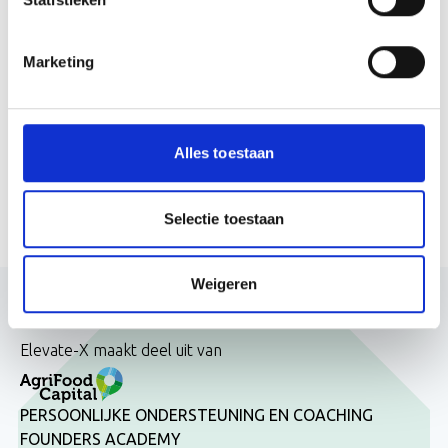
Jamfabriek, Home to the future of food, to
jouw beschikking: van receptie tot
Marketing
proefkeuken en zelfs sport en ontspanning.
Alles toestaan
Bezoek website
Selectie toestaan
Weigeren
Elevate-X maakt deel uit van
PERSOONLIJKE ONDERSTEUNING EN COACHING
FOUNDERS ACADEMY