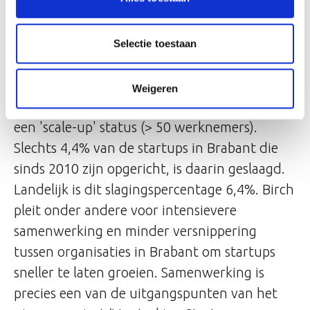
‘s-Hertogenbosch is de derde grootste startup
stad van Brabant (Eindhoven op 1). Startups
zijn belangrijk voor de economische
Selectie toestaan
ontwikkeling en brede welvaart van regio's.
Maar uit het onderzoek blijkt dat het voor
Weigeren
startups moeilijk blijft om op te schalen naar
een 'scale-up' status (> 50 werknemers).
Slechts 4,4% van de startups in Brabant die
sinds 2010 zijn opgericht, is daarin geslaagd.
Landelijk is dit slagingspercentage 6,4%. Birch
pleit onder andere voor intensievere
samenwerking en minder versnippering
tussen organisaties in Brabant om startups
sneller te laten groeien. Samenwerking is
precies een van de uitgangspunten van het