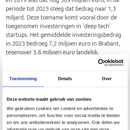
periode tot 2023 steeg dat bedrag naar 1,3
miljard. Deze toename komt vooral door de
toegenomen investeringen in 'deep tech'
startups. Het gemiddelde investeringsbedrag
in 2023 bedroeg 7,2 miljoen euro in Brabant,
tegenover 5,6 miljoen euro landelijk.
Opvallend feit is dat de helft van de totale
deeptechfinancieringen in Nederland naar
Brabantse bedrijven ging.
Toestemming
Details
Over
Gezamenlijke agenda
Deze website maakt gebruik van cookies
We gebruiken cookies om content en advertenties te
Job Nijs, directeur Braventure: ”Met trots
personaliseren, om functies voor social media te bieden
kunnen we zeggen dat Brabant nu in de top
en om ons websiteverkeer te analyseren. Ook delen we
informatie over uw gebruik van onze site met onze