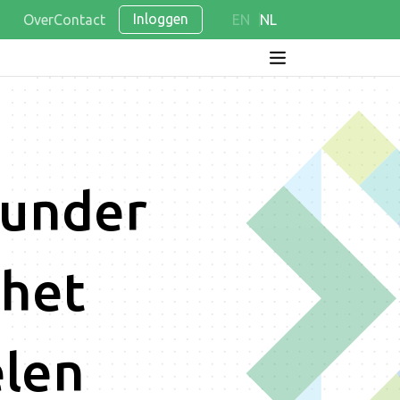
Inloggen
Over
Contact
EN
NL
ounder
 het
elen