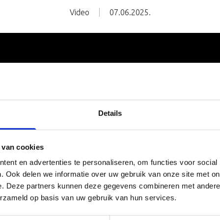
Video
07.06.2025.
Details
tartup van de grond te krijgen, is het cruciaal om j
richters gemotiveerd te houden. Een van de beste
 van cookies
n om dat te doen, is door een eerlijke verdeling v
ent en advertenties te personaliseren, om functies voor social
ermogen te bepalen. In deze aflevering van Startu
. Ook delen we informatie over uw gebruik van onze site met on
e. Deze partners kunnen deze gegevens combineren met andere i
legt Michael Seibel, partner bij YC Group, de ins en
erzameld op basis van uw gebruik van hun services.
t eigen vermogen van medeoprichters uit, waarom
ijk is om gul te zijn met dat eigen vermogen en hoe