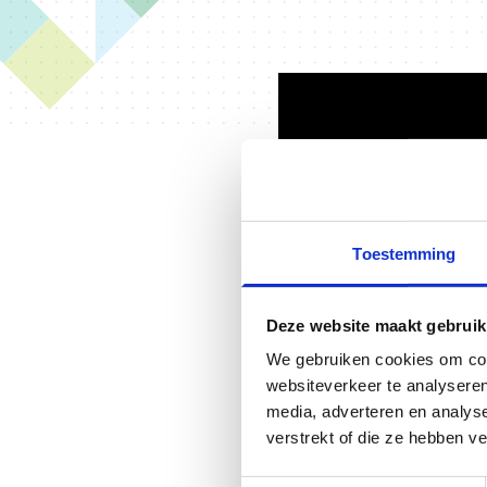
Toestemming
Om je s
medeop
Deze website maakt gebruik
maniere
We gebruiken cookies om cont
eigen v
websiteverkeer te analyseren
media, adverteren en analys
School 
verstrekt of die ze hebben v
van he
belangr