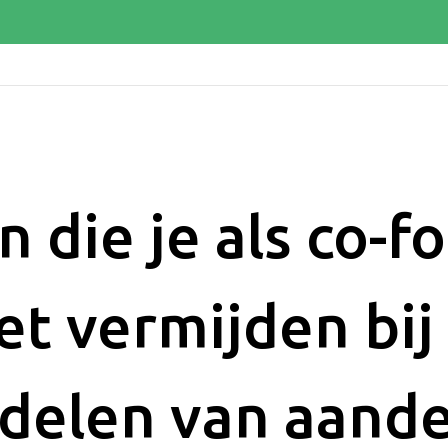
n die je als co-f
t vermijden bij
delen van aand