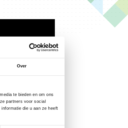
Over
e
an het
 media te bieden en om ons
p
ze partners voor social
nformatie die u aan ze heeft
 outs
 het
 je