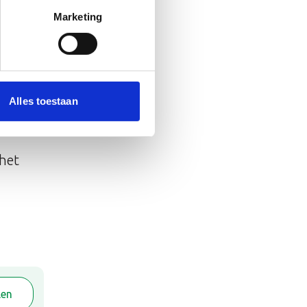
 tussen
Marketing
Alles toestaan
hters
 het
len