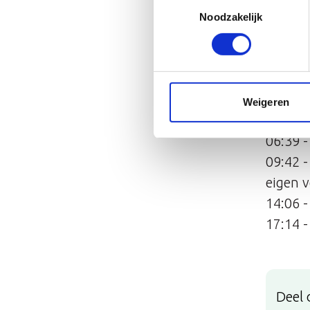
Toestemmingsselectie
slecht 
Noodzakelijk
medeop
Hoofd
00:00 -
Weigeren
02:03 
06:39 -
09:42 -
eigen 
14:06 
17:14 
Deel 