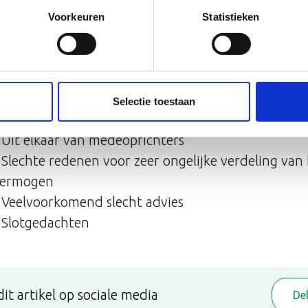
advies kunt vermijden dat kan leiden tot een breuk
Voorkeuren
Statistieken
richters.
stukken
 Introductie
Selectie toestaan
- Verdeling van het eigen vermogen van medeopric
 Uit elkaar van medeoprichters
 Slechte redenen voor zeer ongelijke verdeling van
vermogen
- Veelvoorkomend slecht advies
- Slotgedachten
dit artikel op sociale media
De