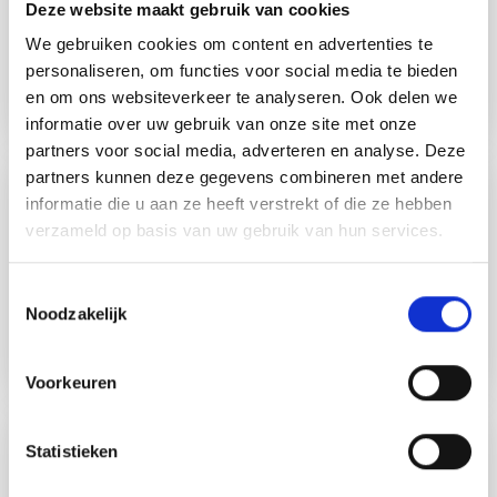
In deze sessie stel je jezelf voor aan de andere deelnemers
Deze website maakt gebruik van cookies
en leer je meer over elkaar, zowel persoonlijk als
We gebruiken cookies om content en advertenties te
professioneel. Daarna volgt een voorbereiding op hoe je
personaliseren, om functies voor social media te bieden
jezelf kunt klaarmaken voor klantinterviews.
en om ons websiteverkeer te analyseren. Ook delen we
informatie over uw gebruik van onze site met onze
partners voor social media, adverteren en analyse. Deze
partners kunnen deze gegevens combineren met andere
PROBLEEMVALIDATIE
informatie die u aan ze heeft verstrekt of die ze hebben
SESSION 2
verzameld op basis van uw gebruik van hun services.
Wat is de bewijslast die je het beste kunt gebruiken voor
het probleem dat je hebt geïdentificeerd en wilt oplossen?
Toestemmingsselectie
Je leert hoe je jouw kernprobleem kunt valideren door
Noodzakelijk
samen te werken met de vroege evangelist.
Voorkeuren
OPLOSSING
Statistieken
SESSION 3