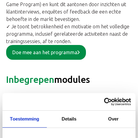
Game Program) en kunt dit aantonen door inzichten uit
klantinterviews, enquêtes of feedback die een echte
behoefte in de markt bevestigen.
✓ Je toont betrokkenheid en motivatie om het volledige
programma, inclusief gerelateerde activiteiten naast de
trainingssessies, af te ronden.
Doe mee aan het programma
Inbegrepen
modules
SET-EDITIE 2025
Toestemming
Details
Over
AFTRAP & VOORBEREIDING
SESSION 1