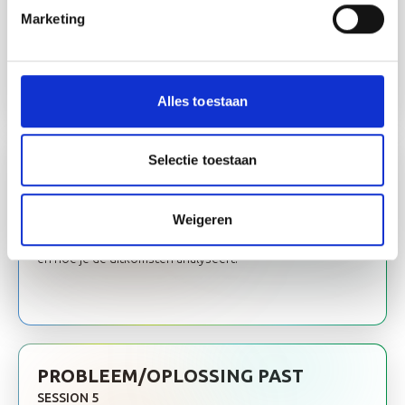
Wat is jouw oplossing en welke aannames heb je? Je leert
Marketing
hoe je jouw waarde kunt aantonen aan de vroege
evangelist en hoe je jouw startup(idee) kunt valideren. De
focus ligt hierbij op informatie die je ontvangt van
potentiële klanten in plaats van enkel op aannames.
Alles toestaan
Selectie toestaan
KLANTINTERVIEWS
SESSION 4
Weigeren
Wat is de sleutel tot een goed interview? Je leert hoe je
een goed interview afneemt, welke vragen je moet stellen
en hoe je de uitkomsten analyseert.
PROBLEEM/OPLOSSING PAST
SESSION 5